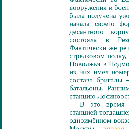
вооружения и боепр
была получена уже
начала своего ф
десантного корп
состояла в Рез
Фактически же ре
стрелковом полку,
Поволжья в Подмо
из них имел номер
состава бригады 
батальоны. Ранни
станцию Лосиноост
В это время 
станцией тогдашне
одноимённом вокза
Москвы
вправо