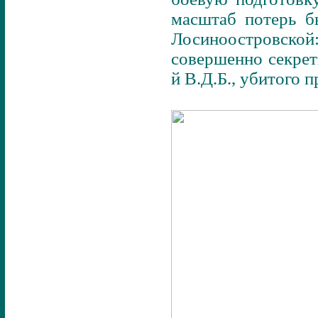
масштаб потерь б
Лосиноостровской:
совершенно секрет
й В.Д.Б., убитого 