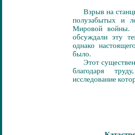
Взрыв на станц
полузабытых и л
Мировой войны. 
обсуждали эту т
однако настоящег
было.
Этот существен
благодаря труд
исследование кото
Катастр