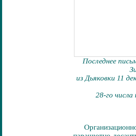
Последнее пись
З
из Дьяковки 11 де
28-го числа
Организацион
парашютно-десантн