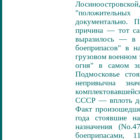
Лосиноостровской
"положительных
документально. П
причина — тот са
выразилось — в 
боеприпасов" в н
грузовом военном 
огня" в самом э
Подмосковье сто
непривычна зна
комплектовавшей
СССР — вплоть до
Факт произошедше
года стоявшие н
назначения (No.
боеприпасами, 1