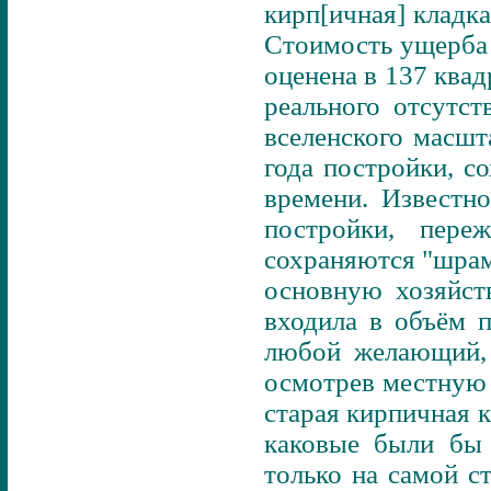
кирп[ичная] кладк
Стоимость ущерба 
оценена в 137 ква
реального отсутс
вселенского масшт
года постройки, с
времени. Известн
постройки, пере
сохраняются "шрам
основную хозяйст
входила в объём 
любой желающий, 
осмотрев местную 
старая кирпичная 
каковые были бы 
только на самой с