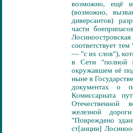
возможно, ещё и
(возможно, вызв
диверсантов) раз
части боеприпасо
Лосиноостровская
соответствует тем
— "с их слов"), ко
в Сети "полной 
окружавшем её по
ныне в Государств
документах о п
Комиссариата п
Отечественной 
железной дорог
"Повреждено здан
ст[анции] Лосиноо