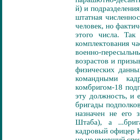
й) и подразделени
штатная численнос
человек, но фактич
этого числа. Так
комплектования ча
военно-пересыль
возрастов и приз
физических данны
командными кад
комбригом-18 подп
эту должность, и 
бригады подполков
назначен не его з
Штаба), а ...бр
кадровый офицер 
но не имевший спе