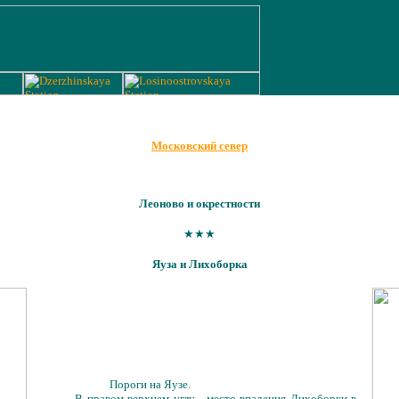
Московский север
Леоново и окрестности
★★★
Яуза и Лихоборка
Пороги на Яузе.
В правом верхнем углу - место впадения Лихоборки в