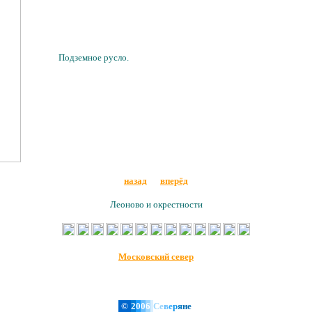
Подземное русло.
назад
вперёд
Леоново и окрестности
Московский север
©
2
0
0
6
C
е
в
е
р
я
н
е