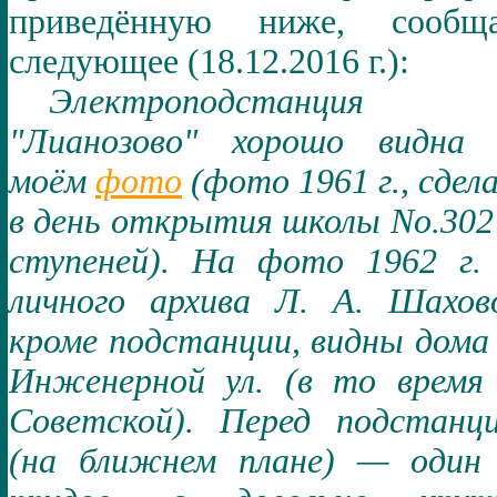
приведённую ниже, сообща
следующее
(18
.12.2016
г.):
Электроподстанция
"Лианозово" хорошо видна 
моём
фото
(фото 1961 г., сдел
в день открытия школы
No.
302
ступеней). На фото 1962 г.
личного архива Л.
А.
Шахов
кроме подстанции, видны дома
Инженерной ул. (в то врем
Советской). Перед подстанц
(на ближнем плане) — один