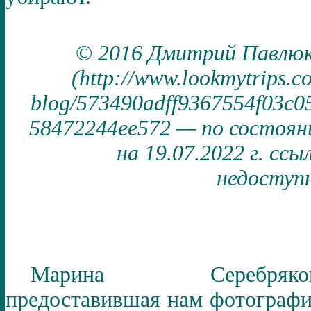
©
2016 Дмитрий Павлю
(http://www.lookmytrips.c
blog/573490adff9367554f03c0
58472244ee572 — по состоя
на 19.07.2022 г. ссы
недоступ
Марина Серебряков
предоставившая нам фотограф